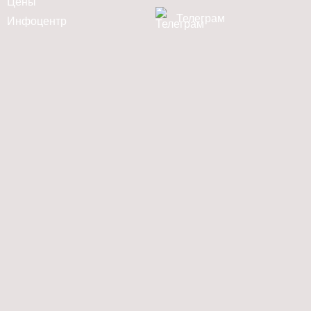
Цены
Телеграм
Инфоцентр
Услуги
Дзен
Новости
Контакты
Юридический адрес: г. Москва ул. Большая Полянка, д. 42 стр 1 помещ 4/1
«Солдатов, Шуляковский и Партнеры» © 2026
Политика
конфиденциальности
ИНН: 7706505655 КПП: 770601001 ОГРН:
1037739876547